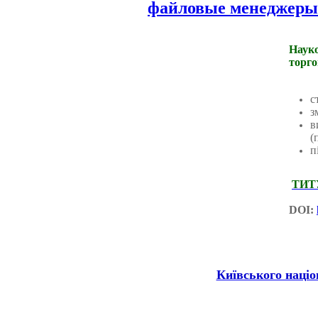
файловые менеджеры
Наук
торго
с
з
в
(
п
ТИТ
DOI:
Київського націо