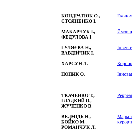
КОНДРАТЮК О.,
Економ
СТОЯНЕНКО І.
МАКАРЧУК І.,
Ймовір
ФЕДУЛОВА І.
ГУЛЯЄВА Н.,
Інвест
ВАВДІЙЧИК І.
ХАРСУН Л.
Корпор
ПОПИК О.
Іннова
ТКАЧЕНКО Т.,
Рекреа
ГЛАДКИЙ О.,
ЖУЧЕНКО В.
ВЕДМІДЬ Н.,
Маркет
БОЙКО М.,
курорт
РОМАНЧУК Л.