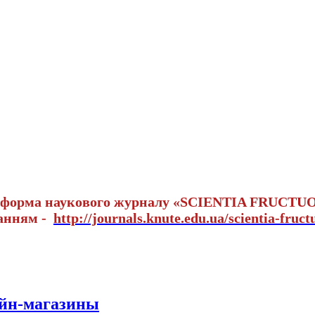
тформа наукового журналу «SCIENTIA FRUCTU
ланням -
http://journals.knute.edu.ua/scientia-fruct
айн-магазины