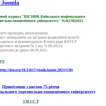
 Joomla
овий журнал "ВІСНИК Київського національного
вельно-економічного університету"
№4(138)2021
татті проходять рецензування;
міст затверджено на засіданні редакційної колегії;
идається за рекомендацією Вченої ради КНТЕУ
протокол засідання № 2 від 31.08.2021);
ідписано до друку 06.09.2021.
УЛ
http://doi.org/10.31617/visnik.knute.2021(138)
Привітання з нагоди 75-річчя
нального торговельно-економічного університету
З М І С Т