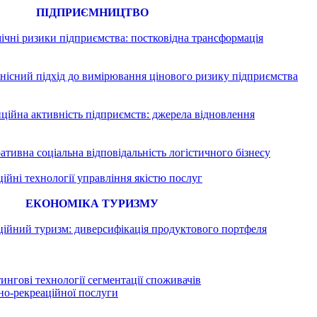
ПІДПРИЄМНИЦТВО
ічні ризики підприємства: постковідна трансформація
нісний підхід до вимірювання цінового ризику підприємства
иційна активність підприємств: джерела відновлення
ативна соціальна відповідальність логістичного бізнесу
ційні технології управління якістю послуг
ЕКОНОМІКА ТУРИЗМУ
ційний туризм: диверсифікація продуктового портфеля
ингові технології сегментації споживачів
но-рекреаційної послуги