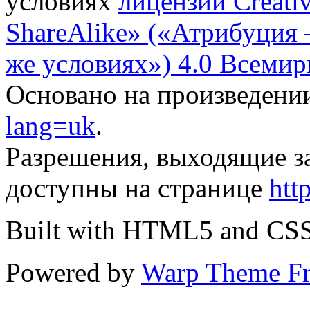
условиях
лицензии Creati
ShareAlike» («Атрибуция
же условиях») 4.0 Всемир
Основано на произведени
lang=uk
.
Разрешения, выходящие з
доступны на странице
htt
Built with HTML5 and CS
Powered by
Warp Theme F