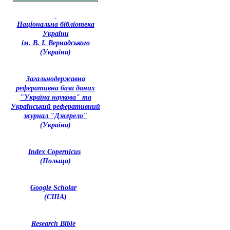
Національна бібліотека
України
ім. В. І. Вернадського
(Україна)
З
агальнодержавна
реферативна база даних
"Україна наукова" та
Український реферативний
журнал "Джерело"
(Україна)
Index Copernicus
(Польща)
Google Scholar
(США)
Research Bible