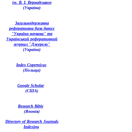
ім. В. І. Вернадського
(Україна)
З
агальнодержавна
реферативна база даних
"Україна наукова" та
Український реферативний
журнал "Джерело"
(Україна)
Index Copernicus
(Польща)
Google Scholar
(США)
Research Bible
(Японія)
Directory of Research Journals
Indexing