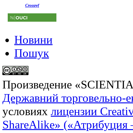
Crossref
Новини
Пошук
Произведение «
SCIENTI
Державний торговельно-е
условиях
лицензии Creati
ShareAlike» («Атрибуция