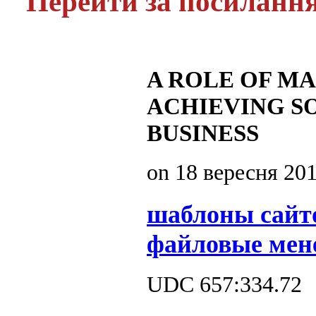
Перейти за посиланн
A ROLE OF M
ACHIEVING SO
BUSINESS
on
18 вересня 20
шаблоны сайт
файловые мен
UDC 657:334.72