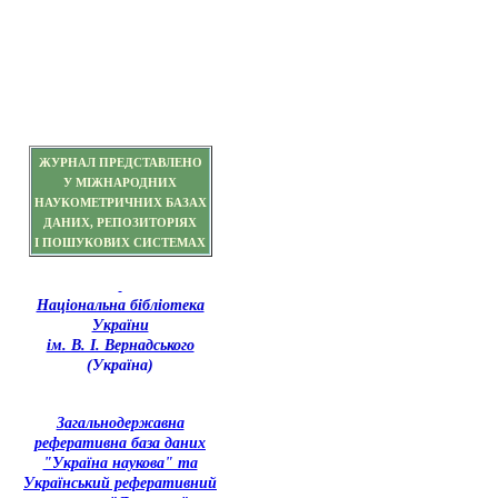
ЖУРНАЛ ПРЕДСТАВЛЕНО
У МІЖНАРОДНИХ
НАУКОМЕТРИЧНИХ БАЗАХ
ДАНИХ, РЕПОЗИТОРІЯХ
І ПОШУКОВИХ СИСТЕМАХ
Національна бібліотека
України
ім. В. І. Вернадського
(Україна)
З
агальнодержавна
реферативна база даних
"Україна наукова" та
Український реферативний