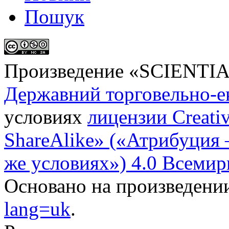
Пошук
Произведение «
SCIENTI
Державний торговельно-е
условиях
лицензии Creati
ShareAlike» («Атрибуция
же условиях») 4.0 Всемир
Основано на произведени
lang=uk
.