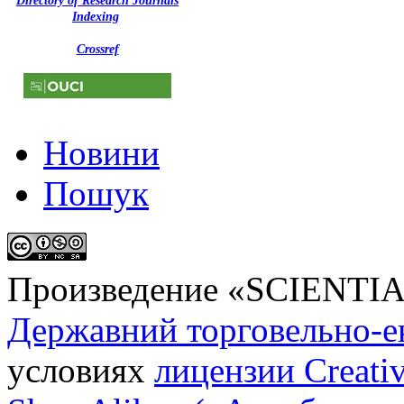
Directory of Research Journals
Indexing
Crossref
Новини
Пошук
Произведение «
SCIENTI
Державний торговельно-е
условиях
лицензии Creati