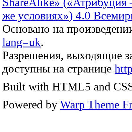
ShareAlike» («Атрибуция
же условиях») 4.0 Всемир
Основано на произведени
lang=uk
.
Разрешения, выходящие з
доступны на странице
htt
Built with HTML5 and CS
Powered by
Warp Theme F