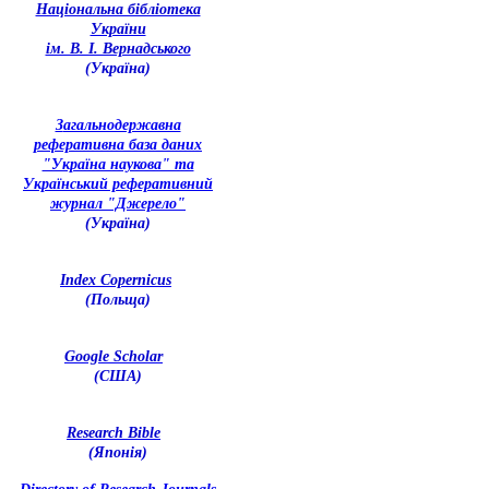
Національна бібліотека
України
ім. В. І. Вернадського
(Україна)
З
агальнодержавна
реферативна база даних
"Україна наукова" та
Український реферативний
журнал "Джерело"
(Україна)
Index Copernicus
(Польща)
Google Scholar
(США)
Research Bible
(Японія)