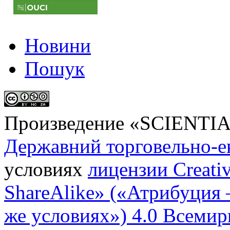
Новини
Пошук
Произведение «
SCIENTI
Державний торговельно-е
условиях
лицензии Creati
ShareAlike» («Атрибуция
же условиях») 4.0 Всемир