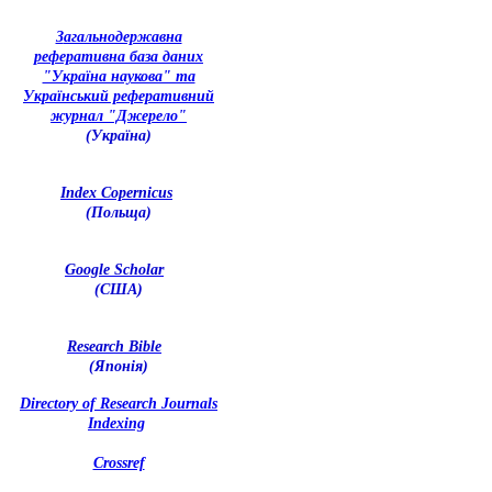
З
агальнодержавна
реферативна база даних
"Україна наукова" та
Український реферативний
журнал "Джерело"
(Україна)
Index Copernicus
(Польща)
Google Scholar
(США)
Research Bible
(Японія)
Directory of Research Journals
Indexing
Crossref