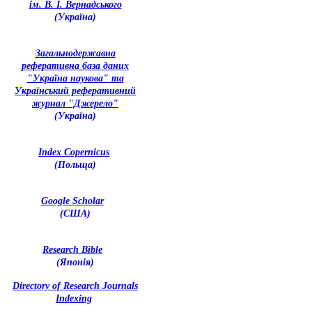
ім. В. І. Вернадського
(Україна)
З
агальнодержавна
реферативна база даних
"Україна наукова" та
Український реферативний
журнал "Джерело"
(Україна)
Index Copernicus
(Польща)
Google Scholar
(США)
Research Bible
(Японія)
Directory of Research Journals
Indexing