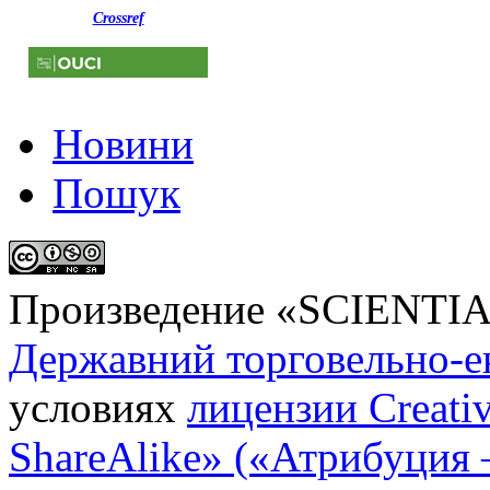
Crossref
Новини
Пошук
Произведение «
SCIENTI
Державний торговельно-е
условиях
лицензии Creati
ShareAlike» («Атрибуция