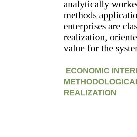
analytically worke
methods application
enterprises are cla
realization, orien
value for the syst
ECONOMIC INTER
METHODOLOGICAL
REALIZATION