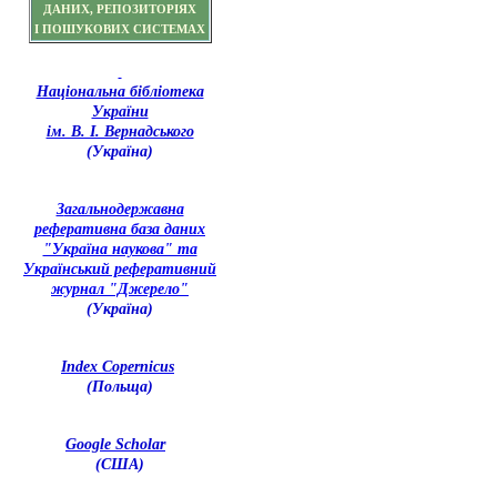
ДАНИХ, РЕПОЗИТОРІЯХ
І ПОШУКОВИХ СИСТЕМАХ
Національна бібліотека
України
ім. В. І. Вернадського
(Україна)
З
агальнодержавна
реферативна база даних
"Україна наукова" та
Український реферативний
журнал "Джерело"
(Україна)
Index Copernicus
(Польща)
Google Scholar
(США)