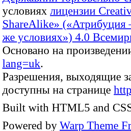
условиях
лицензии Creati
ShareAlike» («Атрибуция
же условиях») 4.0 Всемир
Основано на произведени
lang=uk
.
Разрешения, выходящие з
доступны на странице
htt
Built with HTML5 and CS
Powered by
Warp Theme F