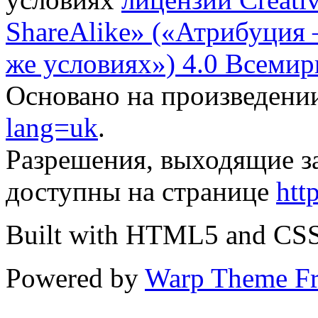
ShareAlike» («Атрибуция
же условиях») 4.0 Всемир
Основано на произведени
lang=uk
.
Разрешения, выходящие з
доступны на странице
htt
Built with HTML5 and CS
Powered by
Warp Theme F