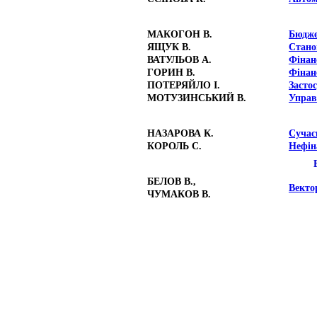
МАКОГОН В.
Бюдже
ЯЩУК В.
Стано
ВАТУЛЬОВ А.
Фінан
ГОРИН В.
Фінан
ПОТЕРЯЙЛО І.
Засто
МОТУЗИНСЬКИЙ В.
Управ
НАЗАРОВА К.
Сучас
КОРОЛЬ С.
Нефін
БЕЛОВ В.,
Векто
ЧУМАКОВ В.