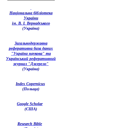
Національна бібліотека
України
ім. В. І. Вернадського
(Україна)
З
агальнодержавна
реферативна база даних
"Україна наукова" та
Український реферативний
журнал "Джерело"
(Україна)
Index Copernicus
(Польща)
Google Scholar
(США)
Research Bible