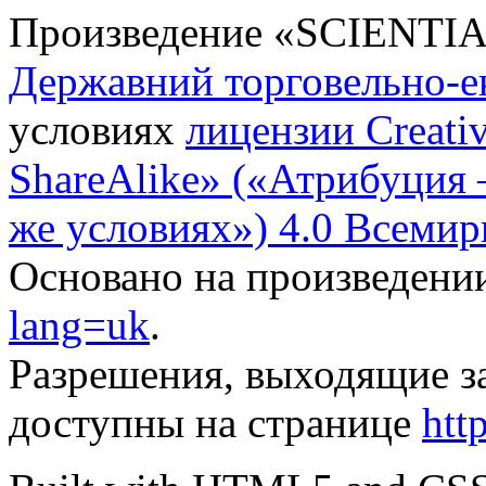
Произведение «
SCIENTI
Державний торговельно-е
условиях
лицензии Creati
ShareAlike» («Атрибуция
же условиях») 4.0 Всемир
Основано на произведени
lang=uk
.
Разрешения, выходящие з
доступны на странице
htt