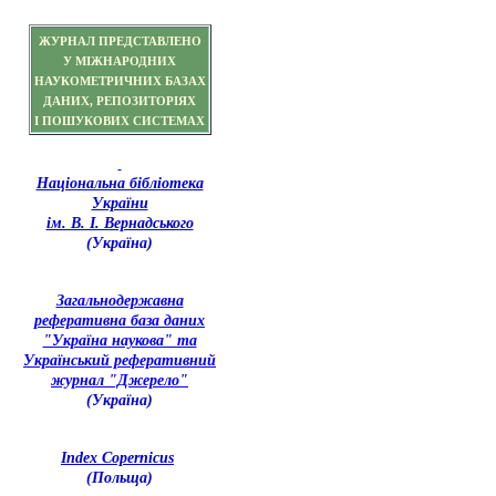
ЖУРНАЛ ПРЕДСТАВЛЕНО
У МІЖНАРОДНИХ
НАУКОМЕТРИЧНИХ БАЗАХ
ДАНИХ, РЕПОЗИТОРІЯХ
І ПОШУКОВИХ СИСТЕМАХ
Національна бібліотека
України
ім. В. І. Вернадського
(Україна)
З
агальнодержавна
реферативна база даних
"Україна наукова" та
Український реферативний
журнал "Джерело"
(Україна)
Index Copernicus
(Польща)