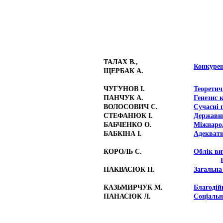
ТАЛАХ В.,
Конкурен
ЩЕРБАК А.
ЧУГУНОВ І.
Теоретич
ПАНЧУК А.
Генезис 
ВОЛОСОВИЧ С.
Сучасні 
СТЕФАНЮК І.
Державни
БАБЧЕНКО О.
Міжнарод
БАБКІНА І.
Адекватн
КОРОЛЬ С.
Облік ви
НАКВАСЮК Н.
Загальна
КАЗЬМИРЧУК М.
Благодій
ПАНАСЮК Л.
Соціальн