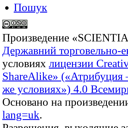
Пошук
Произведение «
SCIENTI
Державний торговельно-е
условиях
лицензии Creati
ShareAlike» («Атрибуция
же условиях») 4.0 Всемир
Основано на произведени
lang=uk
.
Разрешения, выходящие з