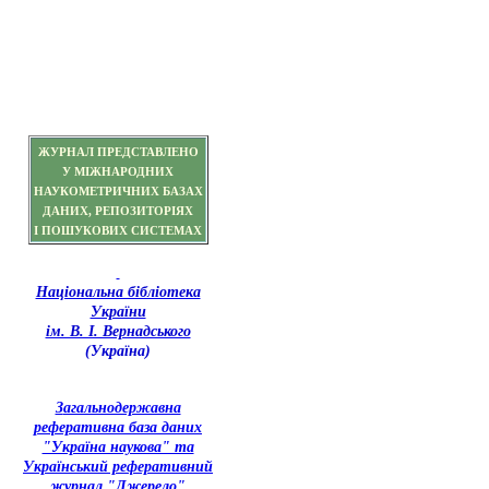
ЖУРНАЛ ПРЕДСТАВЛЕНО
У МІЖНАРОДНИХ
НАУКОМЕТРИЧНИХ БАЗАХ
ДАНИХ, РЕПОЗИТОРІЯХ
І ПОШУКОВИХ СИСТЕМАХ
Національна бібліотека
України
ім. В. І. Вернадського
(Україна)
З
агальнодержавна
реферативна база даних
"Україна наукова" та
Український реферативний
журнал "Джерело"