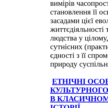
вимірів часопрост
становлення її о
засадами цієї ев
життєдіяльності 
людства у цілому
сутнісних (практ
єдності з її спр
природу суспільн
ЕТНІЧНІ ОСО
КУЛЬТУРНОГО
В КЛАСИЧНОМ
ІСТОРІЇ