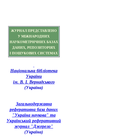
ЖУРНАЛ ПРЕДСТАВЛЕНО
У МІЖНАРОДНИХ
НАУКОМЕТРИЧНИХ БАЗАХ
ДАНИХ, РЕПОЗИТОРІЯХ
І ПОШУКОВИХ СИСТЕМАХ
Національна бібліотека
України
ім. В. І. Вернадського
(Україна)
З
агальнодержавна
реферативна база даних
"Україна наукова" та
Український реферативний
журнал "Джерело"
(Україна)