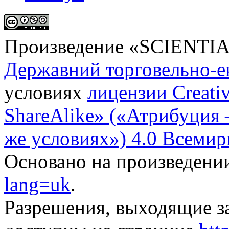
Произведение «
SCIENTI
Державний торговельно-е
условиях
лицензии Creati
ShareAlike» («Атрибуция
же условиях») 4.0 Всемир
Основано на произведени
lang=uk
.
Разрешения, выходящие з