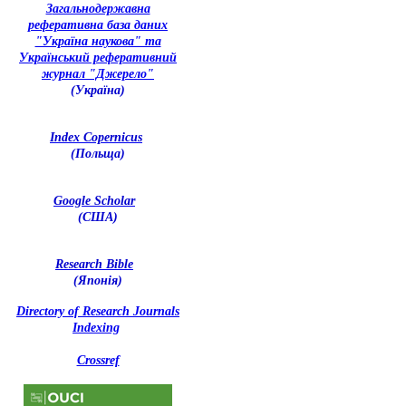
З
агальнодержавна
реферативна база даних
"Україна наукова" та
Український реферативний
журнал "Джерело"
(Україна)
Index Copernicus
(Польща)
Google Scholar
(США)
Research Bible
(Японія)
Directory of Research Journals
Indexing
Crossref