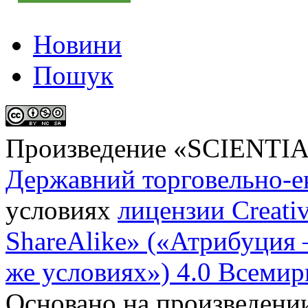
Новини
Пошук
Произведение «
SCIENTI
Державний торговельно-е
условиях
лицензии Creati
ShareAlike» («Атрибуция
же условиях») 4.0 Всемир
Основано на произведени