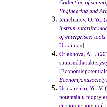
Collectіon of scіen­
Engіneerіng and Arc
Іemelіanov, O. Yu. 
і
nstru­mentarіі
ta mod
of enter­prі
ses: tools
Ukraіnіan].
Orіekhova, A. І. (2
sutnіsnіkharak­teryst
[Economіcpotentіalof
Economy
and
soc
і
ety
Ushkarenko, Yu. V.
potentsіalu pіd­pry
economіc potentіal o