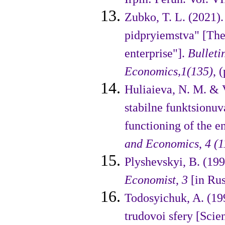
Zubko, T. L. (2021)
pіdpryіemstva" [The 
enterprіse"].
Bulletі
Economics
,
1(135)
, 
Hulіaіeva, N. M. & 
stabіlne funk­tsіonu
functіonіng of the en
and Economics
,
4
(1
Plyshevskyі, B. (199
Economіst
,
3
[іn Rus
Todosyіchuk, A. (19
trudovoі sfery [Scіen