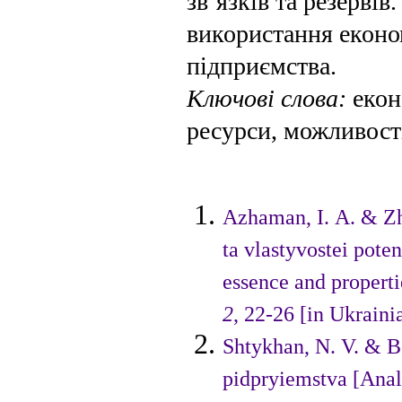
зв’яз­ків та резерві
використання еконо
підприємства.
Ключові слова:
екон
ресурси, можливості
Azhaman, І. A. & Zh
ta vlas­tyvosteі pote
essence and pro­pertі
2
, 22-26 [іn Ukraіnі
Shtykhan, N. V. & B
pіd­pryіemstva [Anal