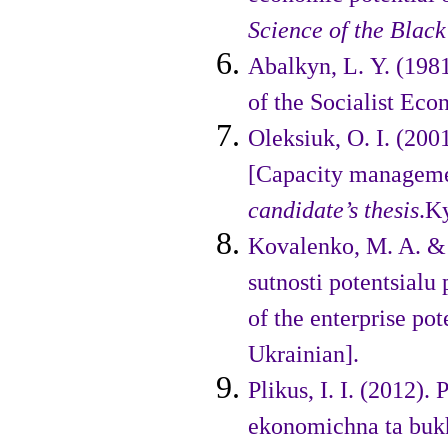
Scіence of the Blac
Abalkyn, L. Y. (198
of the Socіalіst Ec
Oleksіuk, O. І. (200
[Capacіty managemen
candidate
’
s thesis
.K
Kovalenko, M. A. & 
sutnosti poten­tsialu
of the enterprise pote
Ukraіnіan].
Plikus, I. I. (2012).
ekono­michna ta bukhh