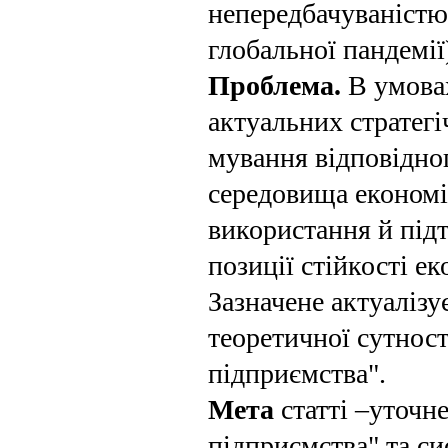
непередбачуваністю 
глобальної пандемії
Проблема.
В умовах
актуальних страте­г
мування відповідно
середовища економіч
використання й підт
позиції стійкості ек
Зазначене актуалізує
теоретичної сутност
підприємства".
Мета
статті –уточн
підприємства" та си