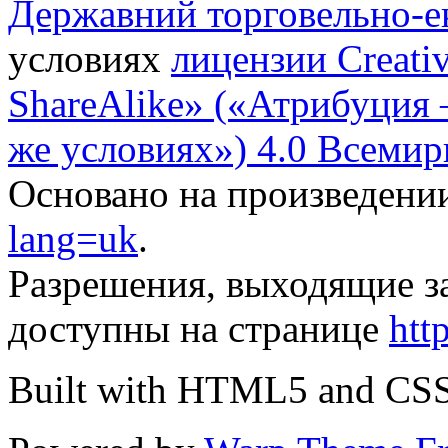
Державний торговельно-е
условиях
лицензии Creati
ShareAlike» («Атрибуция
же условиях») 4.0 Всемир
Основано на произведени
lang=uk
.
Разрешения, выходящие з
доступны на странице
htt
Built with HTML5 and CS