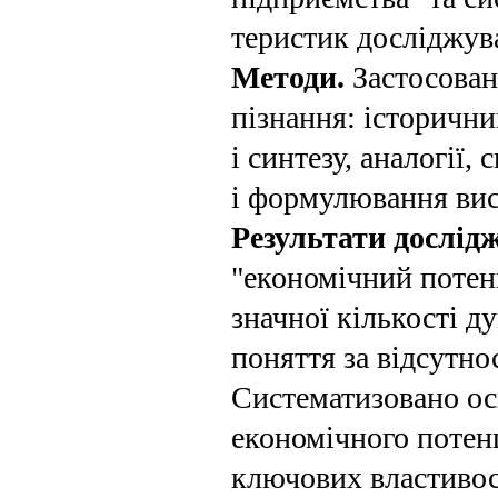
теристик досліджува
Методи.
Застосован
пізнання: історични
і син­тезу, аналогії
і формулювання вис
Результати дослід
"економічний потен­
значної кількості д
поняття за відсутно
Систе­матизовано ос
економічного потен
ключових влас­тивос