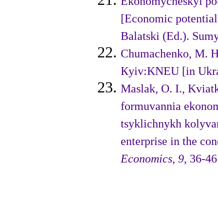
Ekonomycheskyі pot
[Eco­nomіc potentіal
Balatski (Ed.). Sumy
Chumachenko, M. H
Кyiv:KNEU [іn Ukra
Maslak, O. I., Kviat
formu­vannia ekono
tsyklichnykh kolyvan
enterprise in the con
Economics
,
9
, 36-46