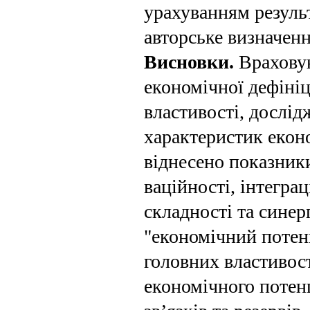
урахуванням резуль
авторське визна­чен
Висновки.
Враховую
економічної дефініц
власти­вості, дослі
характеристик еконо
віднесено показники
ваційності, інтеграц
складності та синер
"економічний потен
головних властивост
економічного потенц