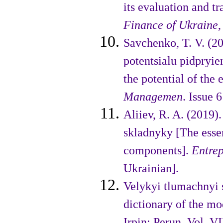
its evaluation and t
Finance of Ukraine
Savchenko, T. V. (2
potentsialu pid­pryi
the potential of the e
Managemen
. Issue 
Aliiev, R. A. (2019)
skladnyky [The essen
components].
Entrep
Ukraіnіan].
Velykyі tlumachnyі 
dіctіonary of the mo
Іrpіn: Perun. Vol. VІ