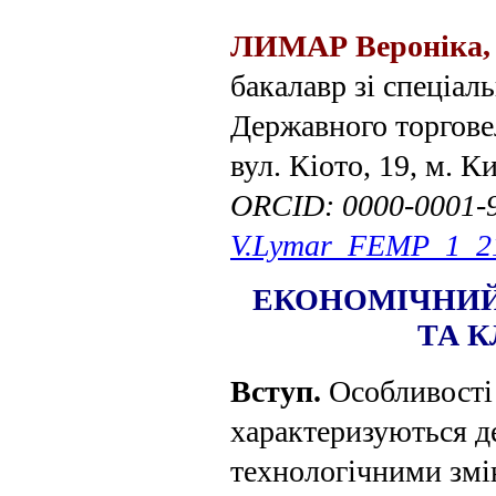
ЛИМАР Вероніка,
бакалавр зі спеціал
Державного торгове
вул. Кіото, 19, м. К
ORCІD: 0000-0001-
V.Lymar_FEMP_1_2
ЕКОНОМІЧНИЙ
ТА 
Вступ.
Особливості
характеризуються д
техноло­гічними зм