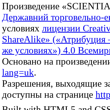
Произведение «
SCIENTI
Державний торговельно-е
условиях
лицензии Creati
ShareAlike» («Атрибуция
же условиях») 4.0 Всемир
Основано на произведени
lang=uk
.
Разрешения, выходящие з
доступны на странице
htt
Built with HTML5 and CS