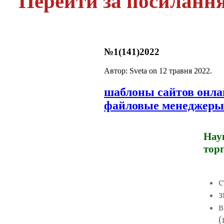
Перейти за посиланн
№1(141)2022
Автор: Sveta on
12 травня 2022
.
шаблоны сайтов онл
файловые менеджеры
Нау
тор
с
з
в
(