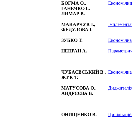
БОГМА О.,
Економічний
ГАНЕЧКО І.,
ЛИМАР В.
МАКАРЧУК І.,
Імплемента
ФЕДУЛОВА І.
ЗУБКО Т.
Економічна
НЕПРАН А.
Параметричн
ЧУБАЄВСЬКИЙ В.,
Економічна 
ЖУК Т.
МАТУСОВА О.,
Диджиталіза
АНДРЄЄВА В.
ОНИЩЕНКО В.
Цивілізаці