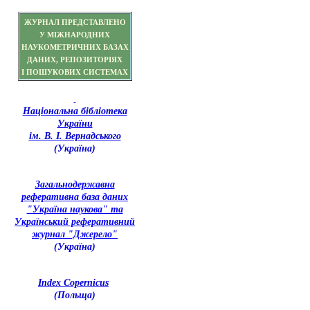
ЖУРНАЛ ПРЕДСТАВЛЕНО
У МІЖНАРОДНИХ
НАУКОМЕТРИЧНИХ БАЗАХ
ДАНИХ, РЕПОЗИТОРІЯХ
І ПОШУКОВИХ СИСТЕМАХ
Національна бібліотека
України
ім. В. І. Вернадського
(Україна)
З
агальнодержавна
реферативна база даних
"Україна наукова" та
Український реферативний
журнал "Джерело"
(Україна)
Index Copernicus
(Польща)