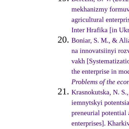
mekha­nizmy formuva
agricultural enterpr
Inter Hrafika [in Ukr
Boniar, S. M., & Ali
na innovatsiinyi r
vakh [Systematizatio
the enterprise in m
Problems of the ec
Krasnokutska, N. S.,
iemnytskyi potentsia
preneurial potential
enterprises]. Kharki