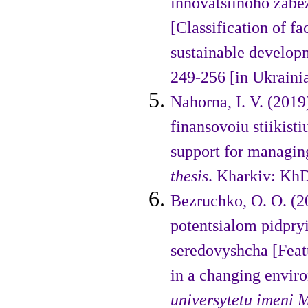
innovatsiinoho zabe
[Classification of fa
sustainable developm
249-256 [in Ukrainia
Nahorna, I. V. (201
finan­sovoiu stiikis
support for mana­ging
thesis
. Kharkiv: Kh
Bezruchko, O. O. (2
potentsialom pidpr
seredovyshcha [Featu
in a changing envir
universytetu imeni 