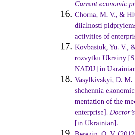
Current economic p
Chorna, M. V., & Hlu
diialnosti pidpryiem
activities of enterp
Kovbasiuk, Yu. V., &
rozvytku Ukrainy [St
NADU [in Ukrainian
Vasylkivskyi, D. M.
shchennia ekonomich
men­tation of the me
enterprise].
Doctor’s
[in Ukrainian].
Berezin, O. V. (201