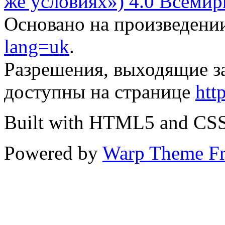
же условиях») 4.0 Всемир
Основано на произведени
lang=uk
.
Разрешения, выходящие з
доступны на странице
htt
Built with HTML5 and CS
Powered by
Warp Theme F