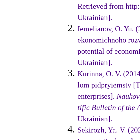
Retrieved from http
Ukrainian].
Iemelianov, O. Yu. (
ekonomichnoho rozvy
poten­tial of econom
Ukrainian].
Kurinna, O. V. (2014
lom pidpryiemstv [Th
enter­prises].
Naukovy
tific Bulletin of th
Ukrainian].
Sekirozh, Ya. V. (20