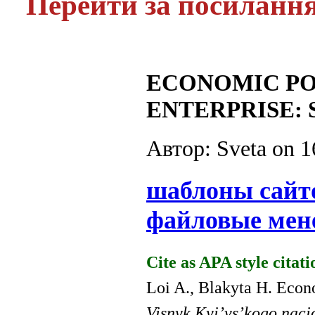
Перейти за посиланн
ECONOMIC PO
ENTERPRISE:
Автор: Sveta on
1
шаблоны сайт
файловые мен
Cite as APA style citati
Loi A., Blakyta H. Econom
Visnyk Kyi’vs’kogo naci