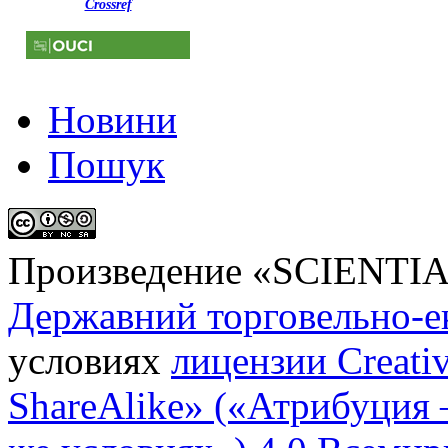
Crossref
Новини
Пошук
Произведение «
SCIENTI
Державний торговельно-е
условиях
лицензии Creati
ShareAlike» («Атрибуция