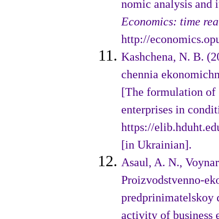
nomic analysis and i
Economics: time real
http://economics.opu
Kashchena, N. B. (2
chennia ekonomichno
[The formulation of 
enter­prises in condi
https://elib.hdu
[in Ukrainian].
Asaul, A. N., Voynar
Proizvodstvenno-eko
predprinimatelskoy d
activity of business