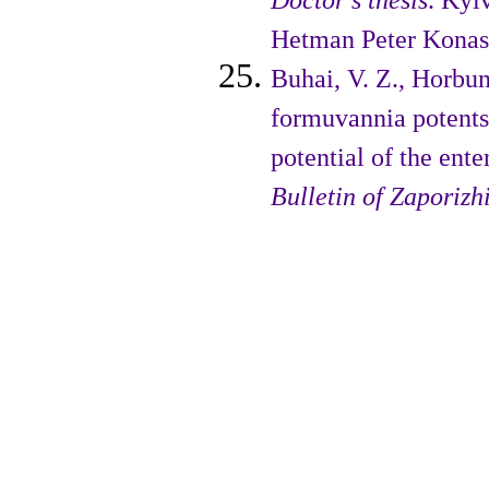
Doctor’s thesis
. Kyi
Hetman Peter Konas
Buhai, V. Z., Horbun
formuvannia potentsi
poten­tial of the ente
Bulletin of Zaporizh