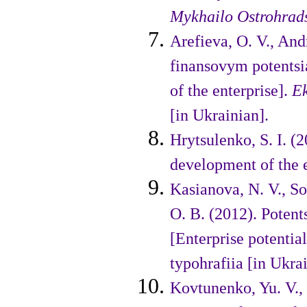
Mykhailo Ostrohrads
Arefieva, O. V., An
finansovym potentsi
of the enterprise].
Ek
[in Ukrainian].
Hrytsulenko, S. I. (
development of the 
Kasianova, N. V., So
O. B. (2012). Potent
[Enterprise poten­ti
typohrafiia [in Ukrai
Kovtunenko, Yu. V.,