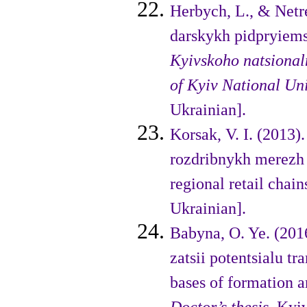
Herbych, L., & Netr
darskykh pidpryiemst
Kyivskoho natsional
of Kyiv National Un
Ukrainian].
Korsak, V. I. (2013
rozdribnykh merezh 
regional retail chain
Ukrainian].
Babyna, O. Ye. (201
zatsii potentsialu t
bases of formation an