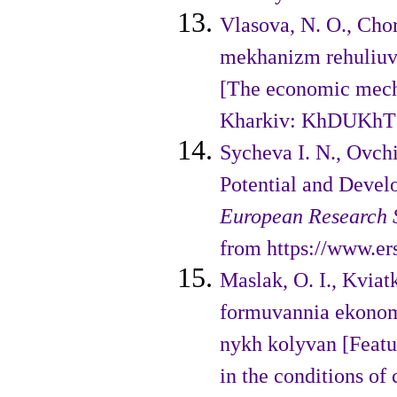
Vlasova, N. O., Cho
mekha­nizm rehuliuva
[The economic mechan
Kharkiv: KhDUKhT [
Sycheva I. N., Ovchi
Potential and Devel
European Research S
from https://www.e
Maslak, O. I., Kviat
formuvannia ekonom
nykh kolyvan [Featur
in the conditions of 