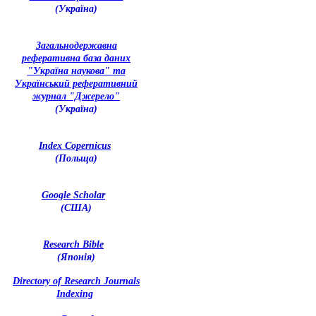
(Україна)
З
агальнодержавна
реферативна база даних
"Україна наукова" та
Український реферативний
журнал "Джерело"
(Україна)
Index Copernicus
(Польща)
Google Scholar
(США)
Research Bible
(Японія)
Directory of Research Journals
Indexing