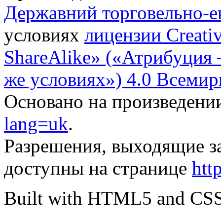
Державний торговельно-е
условиях
лицензии Creati
ShareAlike» («Атрибуция
же условиях») 4.0 Всемир
Основано на произведени
lang=uk
.
Разрешения, выходящие з
доступны на странице
htt
Built with HTML5 and CS