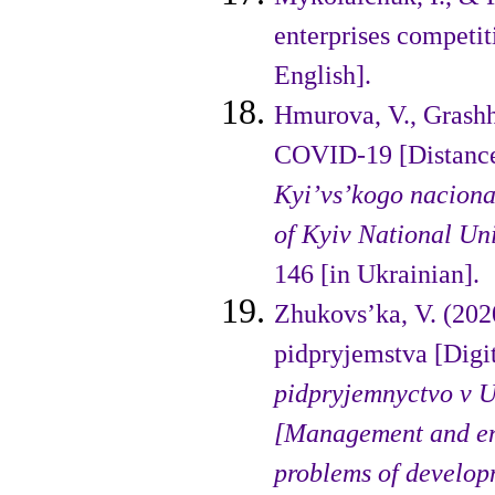
enterprises competit
English].
Hmurova, V., Grashhe
COVID-19 [Distance
Kyi’vs’kogo nacio­n
of Kyiv National Un
146 [in Ukrainian].
Zhukovs’ka, V. (202
pidpryjemstva [Digit
pidpryjemnyctvo v U
[Management and ent
problems of develop