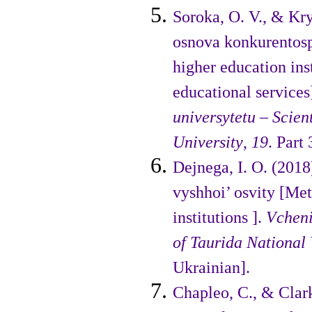
Soroka, O. V., & Kry
osnova kon­kurentos
higher education inst
educational services
universytetu –
Scien
University
,
19
. Part
Dejnega, I. O. (201
vyshhoi’ osvity [Met
institutions ].
Vcheni
of T
aurida
N
ational
Ukrainian].
Chapleo, C., & Clark