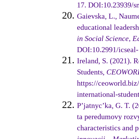
17. DOI:10.23939/s
Gaievska, L., Naumen
educational leade­rs
in Social Science, 
DOI:10.2991/icseal-
Ireland, S. (2021). 
Students,
CEOWORL
https://ceoworld.biz
international-studen
P’jatnyc’ka, G. T. (
ta pered­umovy rozvy
characteristics and 