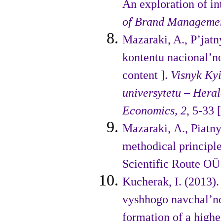
An exploration of i
of Brand Manageme
Mazaraki, A., P’jatn
kontentu nacio­nal’n
content ].
Visnyk Ky
universytetu
– Heral
Economics,
2
, 5-33 
Mazaraki, A., Piatn
methodical principle
Scientific Route OÜ
Kucherak, I. (2013)
vyshhogo navchal’no
formation of a highe