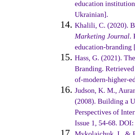
education institutio
Ukrainian].
Khalili, С. (2020).
Marketing Journal
.
education-branding [
Hass, G. (2021). Th
Branding. Retrieved
of-modern-higher-ed
Judson, K. M., Auran
(2008). Building a U
Perspectives of Inte
Issue 1, 54-68. DOI
Mykolaichuk, I., & 