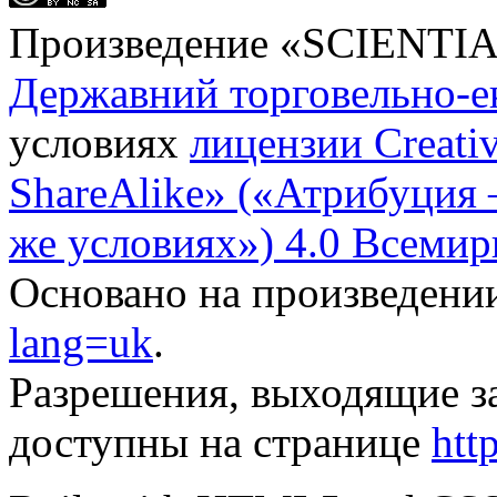
Произведение «
SCIENTI
Державний торговельно-е
условиях
лицензии Creati
ShareAlike» («Атрибуция
же условиях») 4.0 Всемир
Основано на произведени
lang=uk
.
Разрешения, выходящие з
доступны на странице
htt