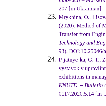
innovacij
– Marketi
207 [in Ukrainian].
Mrykhina, O., Lisovs
(2020). Method of M
Transfer from Engine
Technology and Engi
93). DOI:10.25046/a
P’jatnyc’ka, G. T., 
vystavok v upravlin
exhibitions in mana­
KNUTD
– Bulletin
0117.2020.5.14 [in U