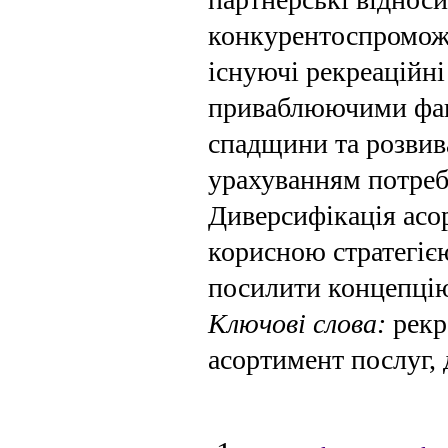
конкурентоспроможн
існуючі рекреаційні 
приваблюючими факт
спадщини та розви­в
урахуванням потреб
Диверсифікація асо
корисною стра­тегіє
посилити концепцію 
Ключові слова:
рекр
асортимент послуг, 