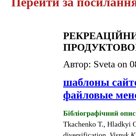
Перейти за посиланн
РЕКРЕАЦІЙНИ
ПРОДУКТОВО
Автор: Sveta on
0
шаблоны сайт
файловые мен
Бібліографічний опис
Tkachenko T.,
Hladkyi O
diversification
.
Visnyk K