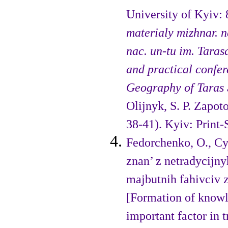
University of Kyiv:
materialy mizhnar. na
nac. un-tu im. Taras
and practical confer
Geography of Taras 
Olijnyk, S. P. Zapoto
38-41). Kyiv: Print-
Fedorchenko, O., Cy
znan’ z netradycijny
majbutnih fahivciv zi
[Formation of knowl
important factor in 