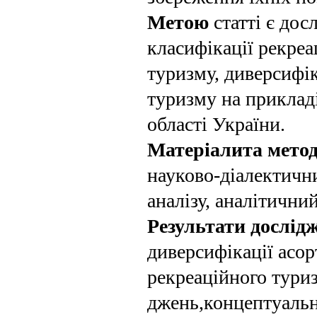
Метою
статті є до
класифікації рекреа
туризму, диверсифі
туризму на прикладі
області України.
Матеріали
та мето
науково-діалек­тичн
аналізу, аналітичний
Результати дослід
диверсифікації асор
рекреаційного туриз
джень,концептуальн