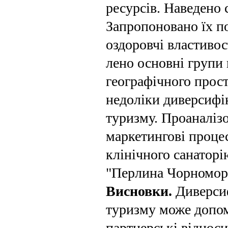
ресурсів. Наведено 
Запропоновано їх по
оздоровчі властивос
лено основні групи 
геогра­фічного прос­
недоліки диверсифік
туризму. Проаналіз
марке­тингові проце
клінічного санатор
"Перлина Чорномор’
Висновки.
Диверси
туризму може допом
партнерські відноси