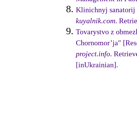
Klinichnyj sanatori
kuyalnik.com
. Retri
Tovarystvo z obmezh
Chornomor’ja" [Reso
project.info
. Retriev
[inUkrainian].