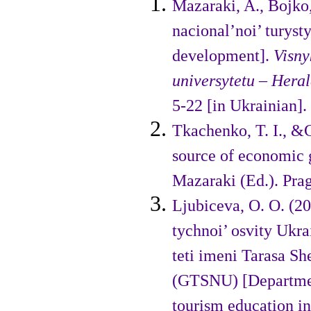
Mazaraki, A., Bojko
nacional’noi’ turyst
development].
Visny
universytetu
– Hera
5-22 [in Ukrainian].
Tkachenko, T. I., &
source of economic 
Mazaraki (Ed.). Pra
Ljubiceva, O. O. (20
tychnoi’ osvity Ukr
teti imeni Tarasa Sh
(GTSNU) [Department
tourism educa­tion 