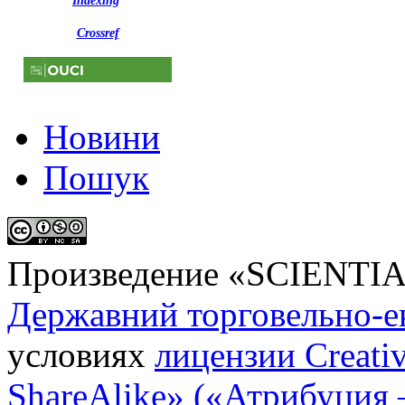
Indexing
Crossref
Новини
Пошук
Произведение «
SCIENTI
Державний торговельно-е
условиях
лицензии Creati
ShareAlike» («Атрибуция