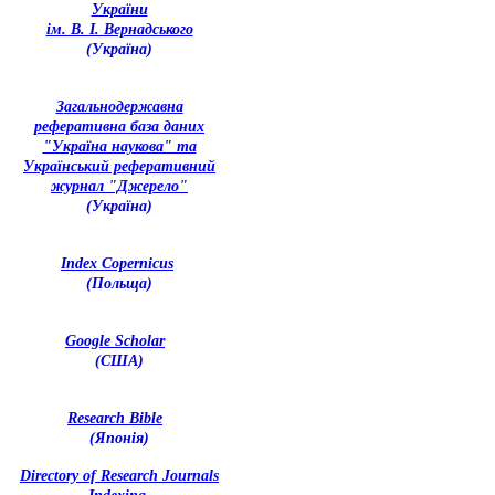
України
ім. В. І. Вернадського
(Україна)
З
агальнодержавна
реферативна база даних
"Україна наукова" та
Український реферативний
журнал "Джерело"
(Україна)
Index Copernicus
(Польща)
Google Scholar
(США)
Research Bible
(Японія)
Directory of Research Journals