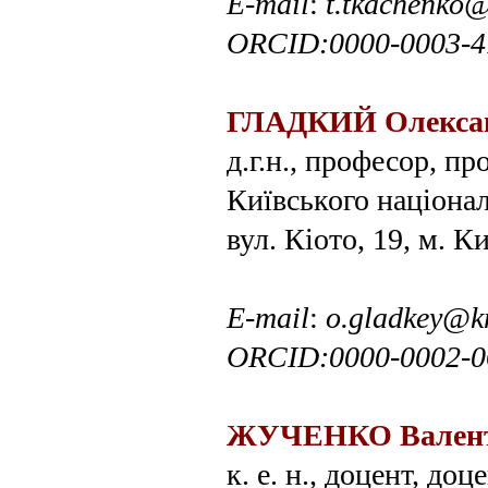
E
-
mail
:
t
.
tkachenko
ORCID
:
0000-0003-4
ГЛАДКИЙ Олекса
д.г.н., професор, п
Київського націона
вул. Кіото, 19, м. К
E
-
mail
:
o
.
gladkey
@
k
ORCID
:
0000-0002-0
ЖУЧЕНКО В
ален
к. е. н., доцент, до