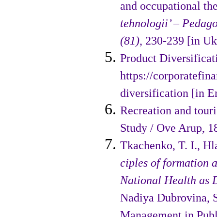
and occupa­tional th
tehnologii’ – Pedago
(81)
, 230-239 [in Uk
Product Diversificat
https://corporatefin
diversification [in E
Recreation and touri
Study / Ove Arup, 18
Tkachenko, T. I., H
ciples of formation 
National Health as 
Nadiya Dubrovina, S
Management in Public