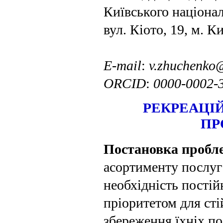
Київського націона
вул. Кіото, 19, м. К
E
-
mail
:
v
.
zhuchenko
ORCID
:
0000-0002-
РЕКРЕАЦІ
ПР
Постановка пробл
асорти­менту послуг
необхідність постій
пріоритетом для сті
збереження їхніх по