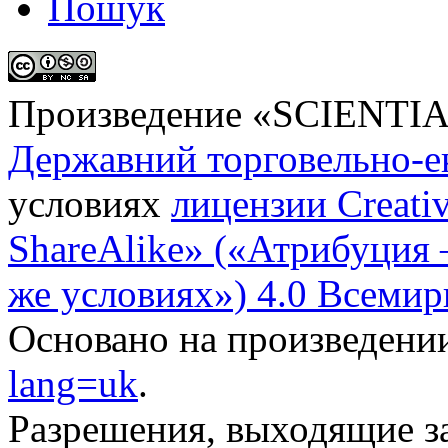
Пошук
Произведение «
SCIENTI
Державний торговельно-е
условиях
лицензии Creati
ShareAlike» («Атрибуция
же условиях») 4.0 Всемир
Основано на произведени
lang=uk
.
Разрешения, выходящие з