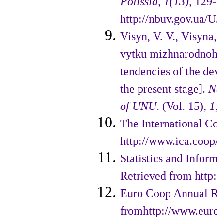
Polissia
,
1(13)
, 129
http://nbuv.gov.ua/
Visyn, V. V., Visyna
vytku mizhnarodnoh
tendencies of the d
the present stage].
N
of
UNU
. (Vol. 15),
1
The International C
http://www.ica.coop/
Statistics and Info
Retrieved from http:
Euro Coop Annual Re
fromhttp://www.eur