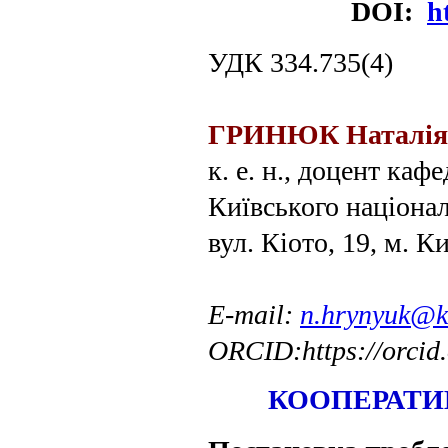
DOI:
h
УДК 334.735(4)
ГРИНЮК Наталія
к. е. н., доцент каф
Київського націона
вул. Кіото, 19, м. К
E-mail:
n.hrynyuk@k
ORCID
:
https
://
orcid
КООПЕРАТИ