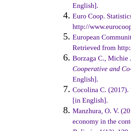
English].
Euro Coop. Statistic
http://www.eurocoop.
European Community
Retrieved from http
Borzaga C., Michie J
Coo­perative and Co
English].
Cocolina C. (2017).
[in English].
Manzhura, O. V. (20
economy in the cont