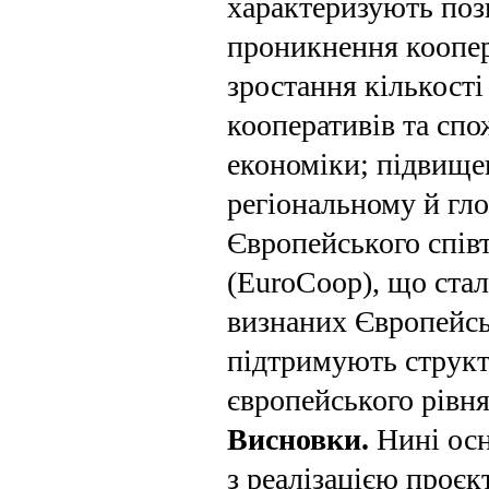
харак­теризують поз
проникнення коопе­р
зростання кількост
кооперативів та спо
економіки; підвище
регіо­нальному й гл
Європейського спів
(EuroCoop), що стал
визнаних Європейсь
підтримують структ
європейського рівн
Висновки.
Нині осн
з реалізацією проє