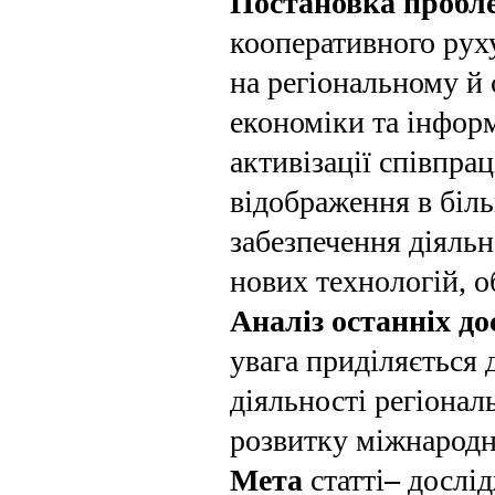
Постановка пробл
кооператив­ного рух
на регіональному й 
економіки та інфор
активізації співпра
відобра­ження в бі
забезпечення діяльн
нових технологій, о
Аналіз останніх до
увага приділяється
діяльності регіонал
розвитку міжнародно
Мета
статті
–
дослід