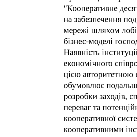
"Кооперативне десят
на забезпечення под
мережі шляхом лобі
бізнес-моделі госп
Наявність інституц
економіч­ного співр
цією авторитетною 
обумовлює подальші
розробки заходів, 
переваг та потенці
кооперативної сист
кооперативними інс