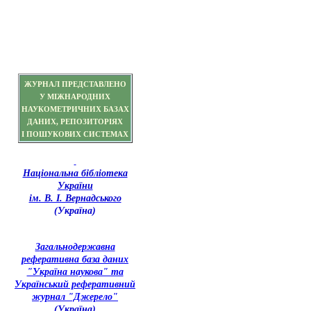
ЖУРНАЛ ПРЕДСТАВЛЕНО
У МІЖНАРОДНИХ
НАУКОМЕТРИЧНИХ БАЗАХ
ДАНИХ, РЕПОЗИТОРІЯХ
І ПОШУКОВИХ СИСТЕМАХ
Національна бібліотека
України
ім. В. І. Вернадського
(Україна)
З
агальнодержавна
реферативна база даних
"Україна наукова" та
Український реферативний
журнал "Джерело"
(Україна)