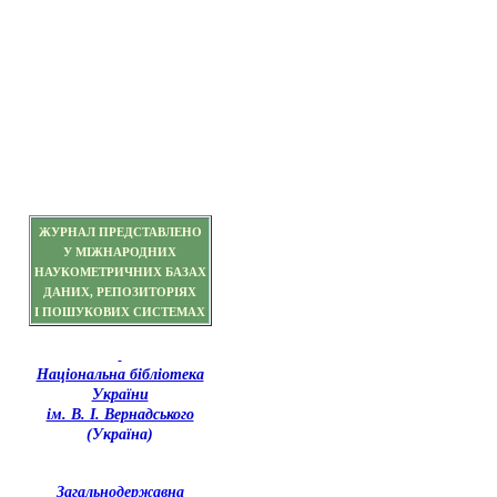
ЖУРНАЛ ПРЕДСТАВЛЕНО
У МІЖНАРОДНИХ
НАУКОМЕТРИЧНИХ БАЗАХ
ДАНИХ, РЕПОЗИТОРІЯХ
І ПОШУКОВИХ СИСТЕМАХ
Національна бібліотека
України
ім. В. І. Вернадського
(Україна)
З
агальнодержавна