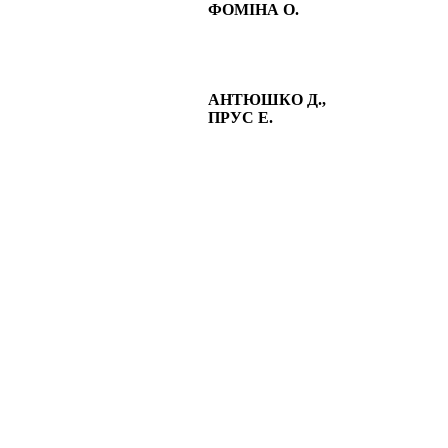
ФОМІНА О.
АНТЮШКО Д.,
ПРУС Е.