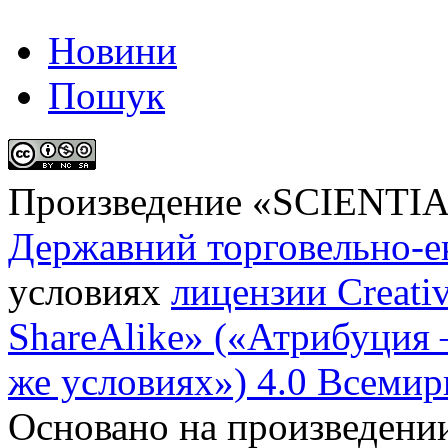
Новини
Пошук
Произведение «
SCIENTI
Державний торговельно-е
условиях
лицензии Creati
ShareAlike» («Атрибуция
же условиях») 4.0 Всемир
Основано на произведени