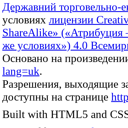
Державний торговельно-е
условиях
лицензии Creati
ShareAlike» («Атрибуция
же условиях») 4.0 Всемир
Основано на произведени
lang=uk
.
Разрешения, выходящие з
доступны на странице
htt
Built with HTML5 and CS