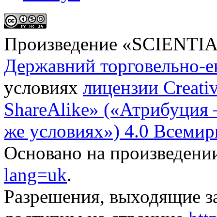
Произведение «
SCIENTI
Державний торговельно-е
условиях
лицензии Creati
ShareAlike» («Атрибуция
же условиях») 4.0 Всемир
Основано на произведени
lang=uk
.
Разрешения, выходящие з