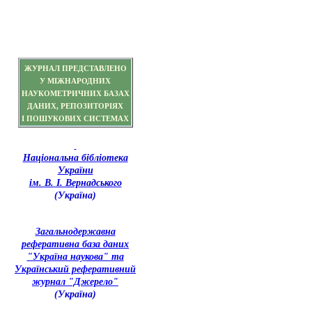
ЖУРНАЛ ПРЕДСТАВЛЕНО
У МІЖНАРОДНИХ
НАУКОМЕТРИЧНИХ БАЗАХ
ДАНИХ, РЕПОЗИТОРІЯХ
І ПОШУКОВИХ СИСТЕМАХ
Національна бібліотека
України
ім. В. І. Вернадського
(Україна)
З
агальнодержавна
реферативна база даних
"Україна наукова" та
Український реферативний
журнал "Джерело"
(Україна)