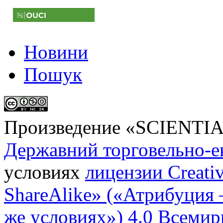
Новини
Пошук
Произведение «
SCIENTI
Державний торговельно-е
условиях
лицензии Creati
ShareAlike» («Атрибуция
же условиях») 4.0 Всемир