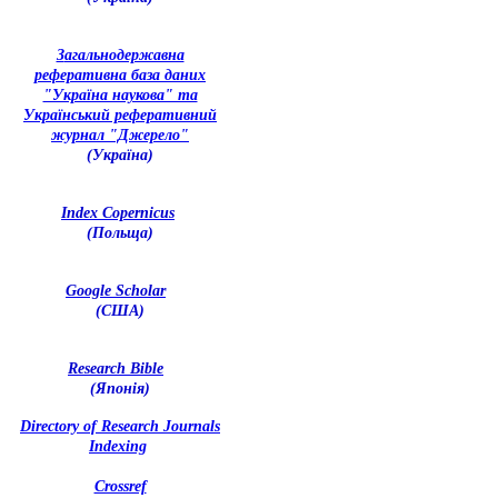
З
агальнодержавна
реферативна база даних
"Україна наукова" та
Український реферативний
журнал "Джерело"
(Україна)
Index Copernicus
(Польща)
Google Scholar
(США)
Research Bible
(Японія)
Directory of Research Journals
Indexing
Crossref