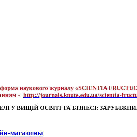
тформа наукового журналу «SCIENTIA FRUCTU
ланням -
http://journals.knute.edu.ua/scientia-fruct
І У ВИЩІЙ ОСВІТІ ТА БІЗНЕСІ: ЗАРУБІЖНИ
айн-магазины