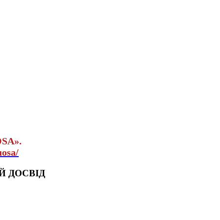
OSA».
uosa/
Й ДОСВІД