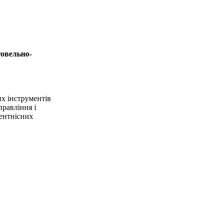
говельно-
их інструментів
равління і
тентнісних