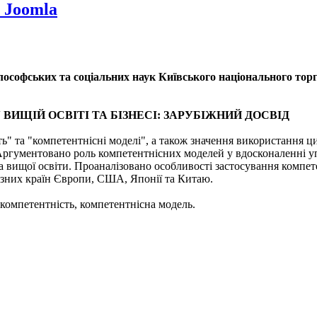
 Joomla
філософських та соціальних наук Київського національного тор
ВИЩІЙ ОСВІТІ ТА БІЗНЕСІ: ЗАРУБІЖНИЙ ДОСВІД
ь" та "компетентнісні моделі", а також значення використання ц
ргументовано роль компетентнісних моделей у вдосконаленні уп
а вищої освіти. Проаналізовано особливості застосування компе
 різних країн Європи, США, Японії та Китаю.
, компетентність, компетентнісна модель.