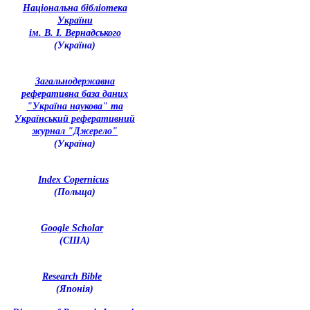
Національна бібліотека
України
ім. В. І. Вернадського
(Україна)
З
агальнодержавна
реферативна база даних
"Україна наукова" та
Український реферативний
журнал "Джерело"
(Україна)
Index Copernicus
(Польща)
Google Scholar
(США)
Research Bible
(Японія)