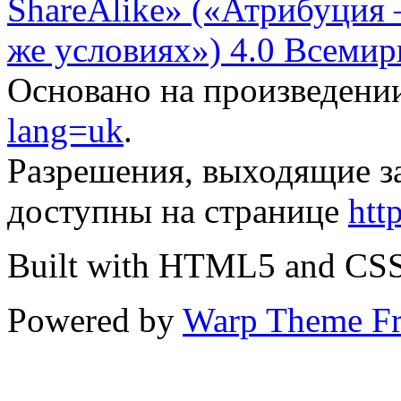
ShareAlike» («Атрибуция
же условиях») 4.0 Всемир
Основано на произведени
lang=uk
.
Разрешения, выходящие з
доступны на странице
htt
Built with HTML5 and CS
Powered by
Warp Theme F