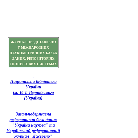
ЖУРНАЛ ПРЕДСТАВЛЕНО
У МІЖНАРОДНИХ
НАУКОМЕТРИЧНИХ БАЗАХ
ДАНИХ, РЕПОЗИТОРІЯХ
І ПОШУКОВИХ СИСТЕМАХ
Національна бібліотека
України
ім. В. І. Вернадського
(Україна)
З
агальнодержавна
реферативна база даних
"Україна наукова" та
Український реферативний
журнал "Джерело"