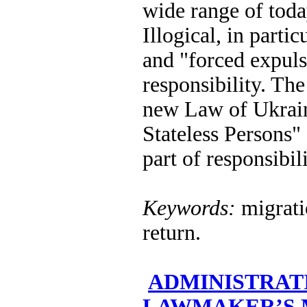
wide range of today
Illogical, in partic
and "forced expuls
responsibility. The
new Law of Ukrain
Stateless Persons
part of responsibil
Keywords:
migratio
return.
ADMINISTRAT
LAWMAKER’S M