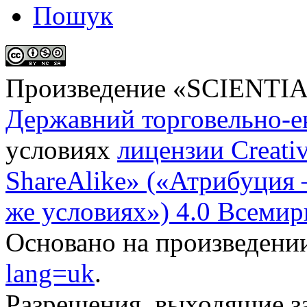
Пошук
Произведение «
SCIENTI
Державний торговельно-е
условиях
лицензии Creati
ShareAlike» («Атрибуция
же условиях») 4.0 Всемир
Основано на произведени
lang=uk
.
Разрешения, выходящие з