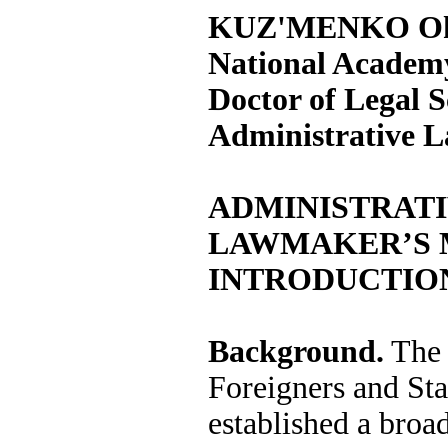
KUZ'MENKO Ok
National Academy 
Doctor of Legal S
Administrative 
ADMINISTRATI
LAWMAKER’S M
INTRODUCTIO
Background.
The 
Foreigners and St
established a broad 