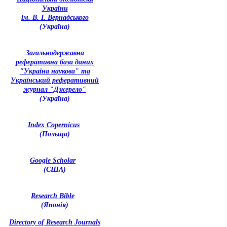
України
ім. В. І. Вернадського
(Україна)
З
агальнодержавна
реферативна база даних
"Україна наукова" та
Український реферативний
журнал "Джерело"
(Україна)
Index Copernicus
(Польща)
Google Scholar
(США)
Research Bible
(Японія)
Directory of Research Journals