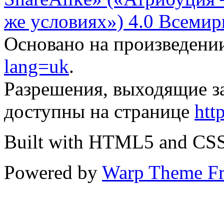
же условиях») 4.0 Всемир
Основано на произведени
lang=uk
.
Разрешения, выходящие з
доступны на странице
htt
Built with HTML5 and CS
Powered by
Warp Theme F