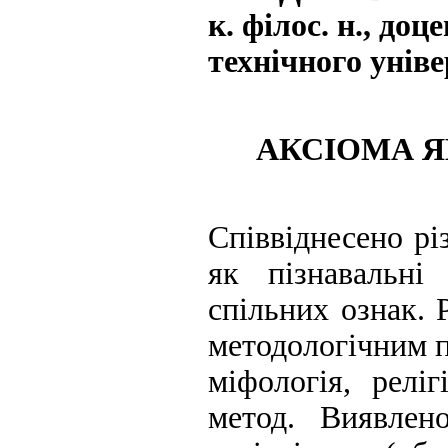
к. філос. н., до
технічного унів
АКСІОМА Я
Співвіднесено рі
як пізнавальн
спільних ознак. 
методологічним п
міфологія, релі
метод. Виявлен