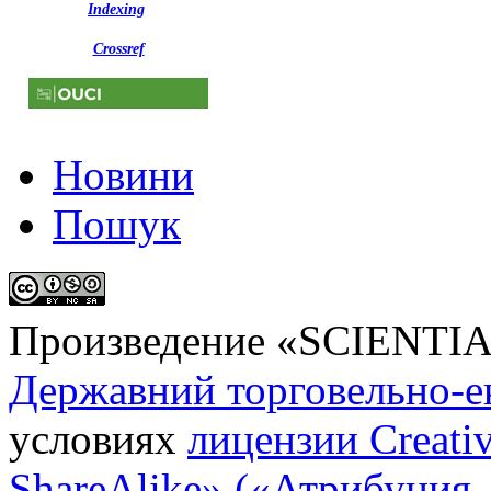
Indexing
Crossref
Новини
Пошук
Произведение «
SCIENTI
Державний торговельно-е
условиях
лицензии Creati
ShareAlike» («Атрибуция