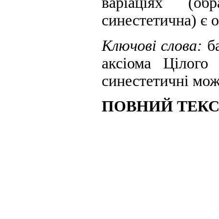
варіаціях (об
синестетична) є 
Ключові слова:
б
аксіома Цілого 
синестетичні мо
ПОВНИЙ ТЕКС 