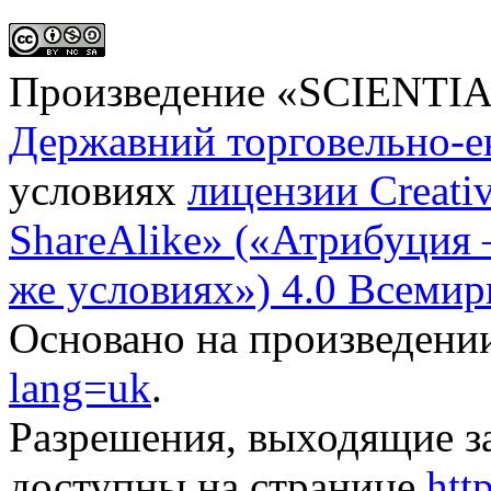
Произведение «
SCIENTI
Державний торговельно-е
условиях
лицензии Creati
ShareAlike» («Атрибуция
же условиях») 4.0 Всемир
Основано на произведени
lang=uk
.
Разрешения, выходящие з
доступны на странице
htt