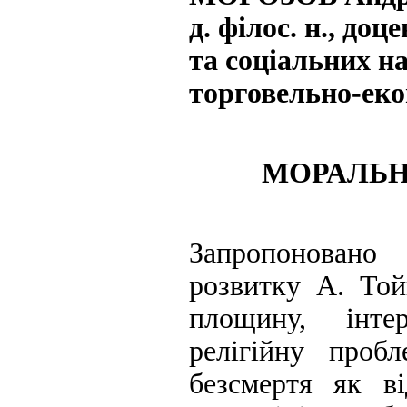
д. філос. н., до
та соціальних н
торговельно-еко
МОРАЛЬН
Запропоновано 
розвитку А. Той
площину, інте
релігійну пробл
безсмертя як ві