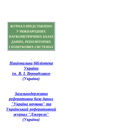
ЖУРНАЛ ПРЕДСТАВЛЕНО
У МІЖНАРОДНИХ
НАУКОМЕТРИЧНИХ БАЗАХ
ДАНИХ, РЕПОЗИТОРІЯХ
І ПОШУКОВИХ СИСТЕМАХ
Національна бібліотека
України
ім. В. І. Вернадського
(Україна)
З
агальнодержавна
реферативна база даних
"Україна наукова" та
Український реферативний
журнал "Джерело"
(Україна)