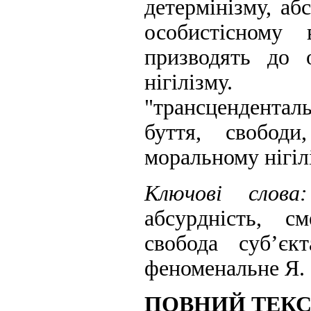
детермінізму, аб
особистісному
призводять до о
нігілізму. 
"трансцендентал
буття, свобод
моральному нігіл
Ключові слов
абсурдність, см
свобода суб’єкт
феноменальне Я.
ПОВНИЙ ТЕКС 