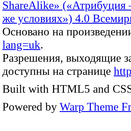
ShareAlike» («Атрибуция
же условиях») 4.0 Всемир
Основано на произведени
lang=uk
.
Разрешения, выходящие з
доступны на странице
htt
Built with HTML5 and CS
Powered by
Warp Theme F