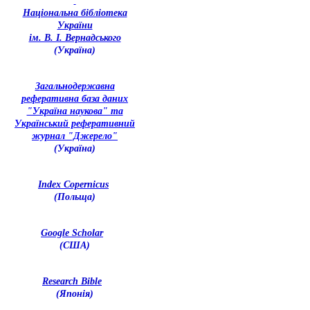
Національна бібліотека
України
ім. В. І. Вернадського
(Україна)
З
агальнодержавна
реферативна база даних
"Україна наукова" та
Український реферативний
журнал "Джерело"
(Україна)
Index Copernicus
(Польща)
Google Scholar
(США)
Research Bible
(Японія)