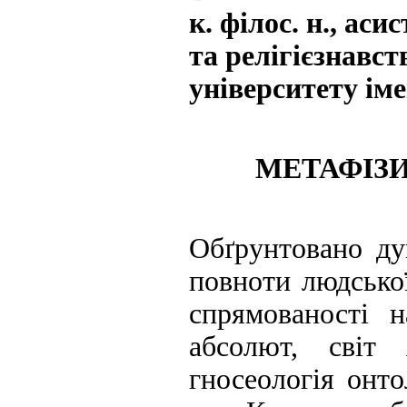
к. філос. н., аси
та релігієзнавс
університету ім
МЕТАФІЗ
Обґрунтовано ду
повноти людської
спрямованості н
абсолют, світ 
гносеологія онт