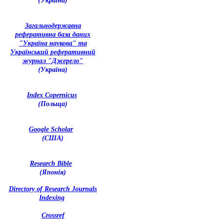
(Україна)
З
агальнодержавна
реферативна база даних
"Україна наукова" та
Український реферативний
журнал "Джерело"
(Україна)
Index Copernicus
(Польща)
Google Scholar
(США)
Research Bible
(Японія)
Directory of Research Journals
Indexing
Crossref