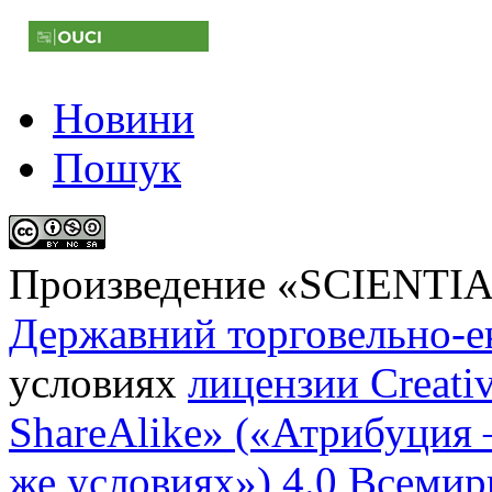
Новини
Пошук
Произведение «
SCIENTI
Державний торговельно-е
условиях
лицензии Creati
ShareAlike» («Атрибуция
же условиях») 4.0 Всемир