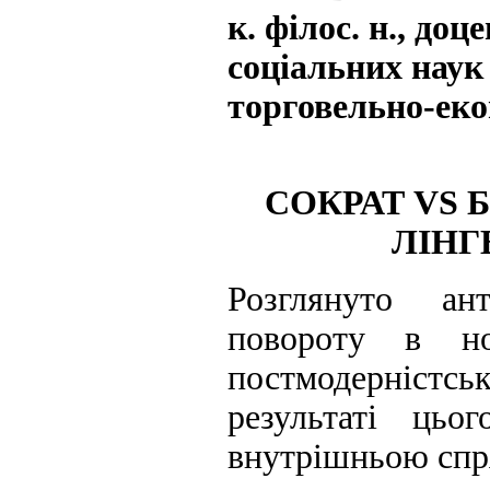
к. філос. н., до
соціальних наук
торговельно-еко
СОКРАТ VS 
ЛІНГ
Розглянуто ант
повороту в но
постмодерніст
результаті цьо
внутрішньою спр