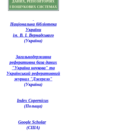
ДАНИХ, РЕПОЗИТОРІЯХ
І ПОШУКОВИХ СИСТЕМАХ
Національна бібліотека
України
ім. В. І. Вернадського
(Україна)
З
агальнодержавна
реферативна база даних
"Україна наукова" та
Український реферативний
журнал "Джерело"
(Україна)
Index Copernicus
(Польща)
Google Scholar
(США)