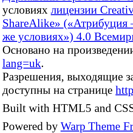
условиях
лицензии Creati
ShareAlike» («Атрибуция
же условиях») 4.0 Всемир
Основано на произведени
lang=uk
.
Разрешения, выходящие з
доступны на странице
htt
Built with HTML5 and CS
Powered by
Warp Theme F