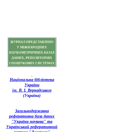
ЖУРНАЛ ПРЕДСТАВЛЕНО
У МІЖНАРОДНИХ
НАУКОМЕТРИЧНИХ БАЗАХ
ДАНИХ, РЕПОЗИТОРІЯХ
І ПОШУКОВИХ СИСТЕМАХ
Національна бібліотека
України
ім. В. І. Вернадського
(Україна)
З
агальнодержавна
реферативна база даних
"Україна наукова" та
Український реферативний