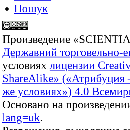
Пошук
Произведение «
SCIENTI
Державний торговельно-е
условиях
лицензии Creati
ShareAlike» («Атрибуция
же условиях») 4.0 Всемир
Основано на произведени
lang=uk
.