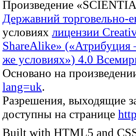
Произведение «
SCIENTI
Державний торговельно-е
условиях
лицензии Creati
ShareAlike» («Атрибуция
же условиях») 4.0 Всемир
Основано на произведени
lang=uk
.
Разрешения, выходящие з
доступны на странице
htt
Built with HTML5 and CS