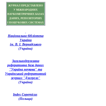
ЖУРНАЛ ПРЕДСТАВЛЕНО
У МІЖНАРОДНИХ
НАУКОМЕТРИЧНИХ БАЗАХ
ДАНИХ, РЕПОЗИТОРІЯХ
І ПОШУКОВИХ СИСТЕМАХ
Національна бібліотека
України
ім. В. І. Вернадського
(Україна)
З
агальнодержавна
реферативна база даних
"Україна наукова" та
Український реферативний
журнал "Джерело"
(Україна)
Index Copernicus
(Польща)