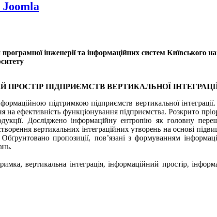
 Joomla
дри програмної інженерії та інформаційних систем
Київського на
рситету
 ПРОСТІР ПІДПРИЄМСТВ ВЕРТИКАЛЬНОЇ ІНТЕГРАЦІ
інформаційною підтримкою підприємств вертикальної інтеграції
я на ефективність функціонування підприємства. Розкрито пріо
одукції. Досліджено інформаційну ентропію як головну пере
о створення вертикальних інтеграційних утворень на основі підв
 Обґрунтовано пропозиції, пов’язані з формуванням інформац
ань.
имка, вертикальна інтеграція, інформаційний простір, інформа