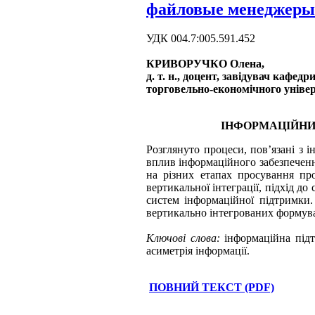
файловые менеджеры
УДК 004.7:005.591.452
КРИВОРУЧКО Олена,
д. т. н., доцент, завідувач кафе
торговельно-економічного уніве
ІНФОРМАЦІЙНИЙ
Розглянуто процеси, пов’язані з 
вплив інформаційного забезпеченн
на різних етапах просування пр
вертикальної інтеграції, підхід д
систем інформаційної підтримки.
вертикально інтегрованих формув
Ключові слова:
інформаційна підтр
асиметрія інформації.
ПОВНИЙ ТЕКСТ (PDF)