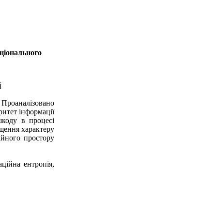
ціонального
Ї
. Проаналізовано
ритет інформації
шкоду в процесі
ищення характеру
ійного простору
ційна ентропія,