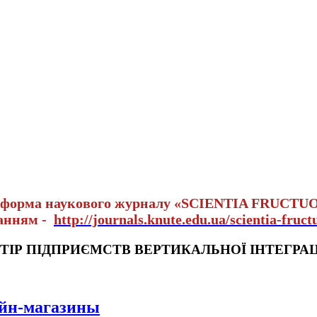
тформа наукового журналу «SCIENTIA FRUCTU
ланням -
http://journals.knute.edu.ua/scientia-fruct
ІР ПІДПРИЄМСТВ ВЕРТИКАЛЬНОЇ ІНТЕГРАЦ
айн-магазины