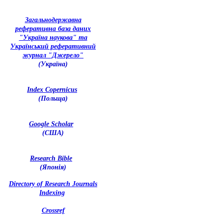
З
агальнодержавна
реферативна база даних
"Україна наукова" та
Український реферативний
журнал "Джерело"
(Україна)
Index Copernicus
(Польща)
Google Scholar
(США)
Research Bible
(Японія)
Directory of Research Journals
Indexing
Crossref