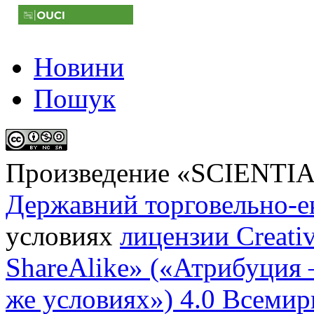
Новини
Пошук
Произведение «
SCIENTI
Державний торговельно-е
условиях
лицензии Creati
ShareAlike» («Атрибуция
же условиях») 4.0 Всемир