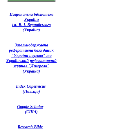
Національна бібліотека
України
ім. В. І. Вернадського
(Україна)
З
агальнодержавна
реферативна база даних
"Україна наукова" та
Український реферативний
журнал "Джерело"
(Україна)
Index Copernicus
(Польща)
Google Scholar
(США)
Research Bible