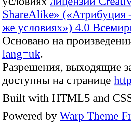
условиях
лицензии Creati
ShareAlike» («Атрибуция
же условиях») 4.0 Всемир
Основано на произведени
lang=uk
.
Разрешения, выходящие з
доступны на странице
htt
Built with HTML5 and CS
Powered by
Warp Theme F