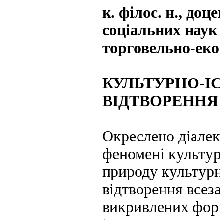
к. філос. н., до
соціальних нау
торговельно-еко
КУЛЬТУРНО-І
ВІДТВОРЕННЯ
Окреслено діалек
феномені культур
природу культурн
відтворення всеза
викривлених фор