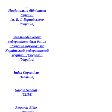
Національна бібліотека
України
ім. В. І. Вернадського
(Україна)
З
агальнодержавна
реферативна база даних
"Україна наукова" та
Український реферативний
журнал "Джерело"
(Україна)
Index Copernicus
(Польща)
Google Scholar
(США)
Research Bible