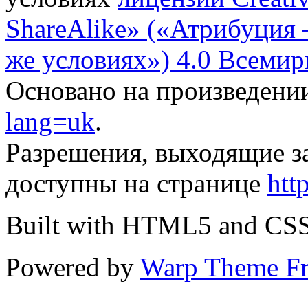
ShareAlike» («Атрибуция
же условиях») 4.0 Всемир
Основано на произведени
lang=uk
.
Разрешения, выходящие з
доступны на странице
htt
Built with HTML5 and CS
Powered by
Warp Theme F