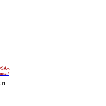
OSA».
uosa/
ТІ