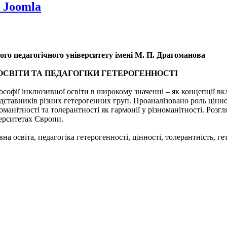
 Joomla
ного педагогічного університету імені М. П. Драгоманова
ОСВІТИ ТА ПЕДАГОГІКИ ГЕТЕРОГЕННОСТІ
ософії інклюзивної освіти в широкому значенні – як концепції в
дставників різних гетерогенних груп. Проаналізовано роль цінно
оманітності та толерантності як гармонії у різноманітності. Розг
верситетах Європи.
на освіта, педагогіка гетерогенності, цінності, толерантність, ге