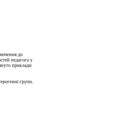
ключення до
стей педагога у
лянуто приклади
терогенні групи.