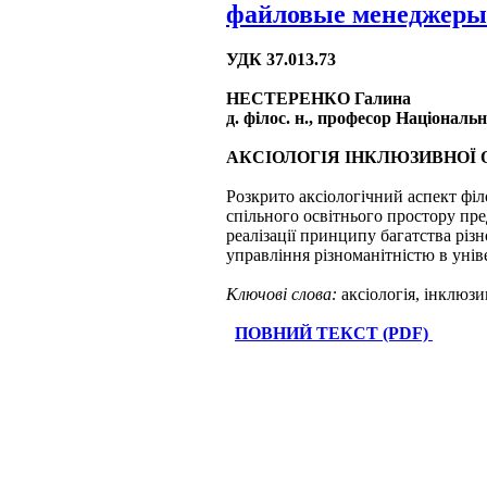
файловые менеджеры
УДК 37.013.73
НЕСТЕРЕНКО Галина
д. філос. н., професор Національ
АКСІОЛОГІЯ ІНКЛЮЗИВНОЇ 
Розкрито аксіологічний аспект філ
спільного освітнього простору пре
реалізації принципу багатства різн
управління різноманітністю в уні
Ключові слова:
аксіологія, інклюзив
ПОВНИЙ ТЕКСТ (PDF)