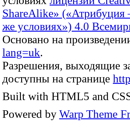
условиях
лицензии Creati
ShareAlike» («Атрибуция
же условиях») 4.0 Всемир
Основано на произведени
lang=uk
.
Разрешения, выходящие з
доступны на странице
htt
Built with HTML5 and CS
Powered by
Warp Theme F