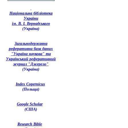
Національна бібліотека
України
ім. В. І. Вернадського
(Україна)
З
агальнодержавна
реферативна база даних
"Україна наукова" та
Український реферативний
журнал "Джерело"
(Україна)
Index Copernicus
(Польща)
Google Scholar
(США)
Research Bible