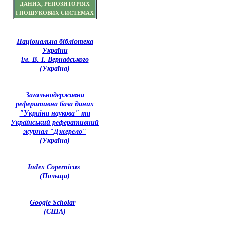
ДАНИХ, РЕПОЗИТОРІЯХ
І ПОШУКОВИХ СИСТЕМАХ
Національна бібліотека
України
ім. В. І. Вернадського
(Україна)
З
агальнодержавна
реферативна база даних
"Україна наукова" та
Український реферативний
журнал "Джерело"
(Україна)
Index Copernicus
(Польща)
Google Scholar
(США)