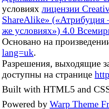
условиях
лицензии Creati
ShareAlike» («Атрибуция
же условиях») 4.0 Всемир
Основано на произведени
lang=uk
.
Разрешения, выходящие з
доступны на странице
htt
Built with HTML5 and CS
Powered by
Warp Theme F