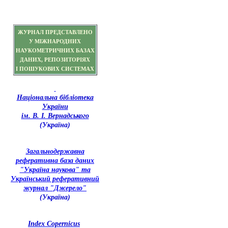
ЖУРНАЛ ПРЕДСТАВЛЕНО
У МІЖНАРОДНИХ
НАУКОМЕТРИЧНИХ БАЗАХ
ДАНИХ, РЕПОЗИТОРІЯХ
І ПОШУКОВИХ СИСТЕМАХ
Національна бібліотека
України
ім. В. І. Вернадського
(Україна)
З
агальнодержавна
реферативна база даних
"Україна наукова" та
Український реферативний
журнал "Джерело"
(Україна)
Index Copernicus