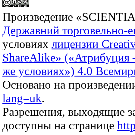
Произведение «
SCIENTI
Державний торговельно-е
условиях
лицензии Creati
ShareAlike» («Атрибуция
же условиях») 4.0 Всемир
Основано на произведени
lang=uk
.
Разрешения, выходящие з
доступны на странице
htt