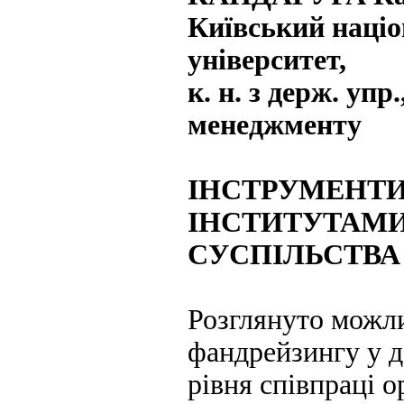
Київський наці
університет,
к. н. з держ. уп
менеджменту
ІНСТРУМЕНТИ
ІНСТИТУТАМ
СУСПІЛЬСТВА
Розглянуто можли
фандрейзингу у 
рівня співпраці о