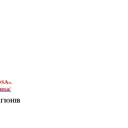
OSA».
uosa/
ГІОНІВ