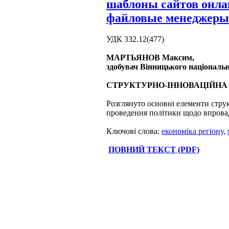
шаблоны сайтов онл
файловые менеджеры
УДК 332.12(477)
МАРТЬЯНОВ Максим,
здобувач Вінницького національн
СТРУКТУРНО-ІННОВАЦІЙНА 
Розглянуто основні елементи стру
проведення політики щодо впровад
Ключові слова:
економіка регіону
,
ПОВНИЙ ТЕКСТ (PDF)