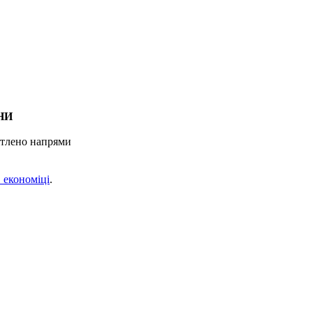
НИ
ітлено напрями
 економіці
.