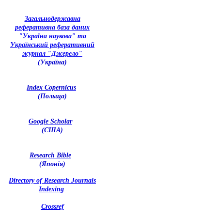
З
агальнодержавна
реферативна база даних
"Україна наукова" та
Український реферативний
журнал "Джерело"
(Україна)
Index Copernicus
(Польща)
Google Scholar
(США)
Research Bible
(Японія)
Directory of Research Journals
Indexing
Crossref