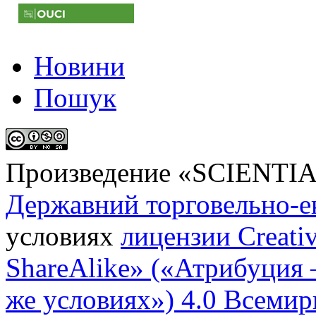
Новини
Пошук
Произведение «
SCIENTI
Державний торговельно-е
условиях
лицензии Creati
ShareAlike» («Атрибуция
же условиях») 4.0 Всемир