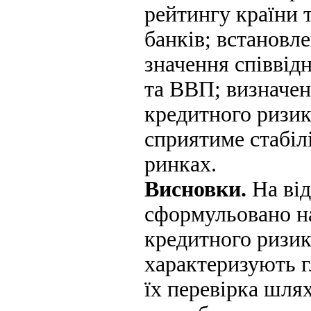
рейтингу країни т
банків; встановл
значення співвід
та ВВП; визначен
кредитного ризик
сприятиме стабілі
ринках.
Висновки.
На ві
сформульовано на
кредитного ризик
характеризують г
їх перевірка шля