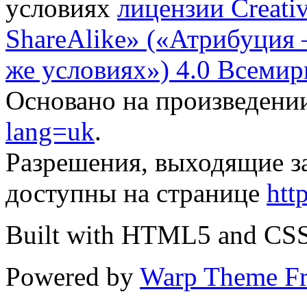
условиях
лицензии Creati
ShareAlike» («Атрибуция
же условиях») 4.0 Всемир
Основано на произведени
lang=uk
.
Разрешения, выходящие з
доступны на странице
htt
Built with HTML5 and CS
Powered by
Warp Theme F