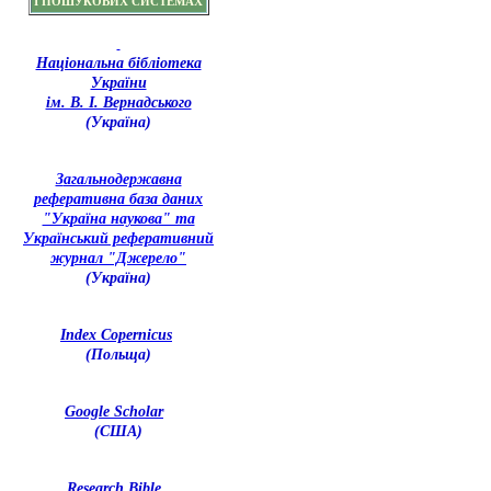
І ПОШУКОВИХ СИСТЕМАХ
Національна бібліотека
України
ім. В. І. Вернадського
(Україна)
З
агальнодержавна
реферативна база даних
"Україна наукова" та
Український реферативний
журнал "Джерело"
(Україна)
Index Copernicus
(Польща)
Google Scholar
(США)
Research Bible