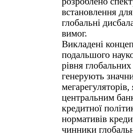
розроблено спект
встановлення для 
глобальні дисбал
вимог.
Викладені конце
подальшого науко
рівня глобальних 
генерують значни
мегарегуляторів,
центральним банк
кредитної політик
нормативів креди
чинники глобальн