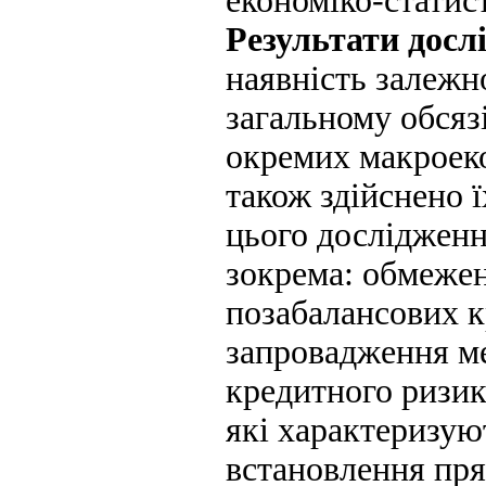
економіко-статис
Результати досл
наявність залежн
загальному обсяз
окремих макроеко
також здійснено ї
цього дослідженн
зокрема: обмежен
позабалансових к
запровадження ме
кредитного ризик
які характеризую
встановлення пря