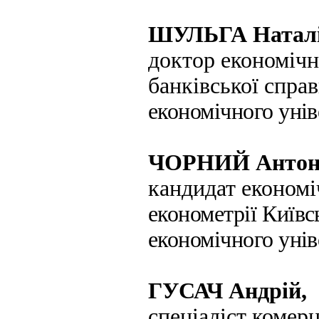
ШУЛЬГА Наталі
доктор економічн
банківської спра
економічного унів
ЧОРНИЙ Антон
кандидат економі
економетрії
Київс
економічного унів
ГУСАЧ Андрій,
спеціаліст комер