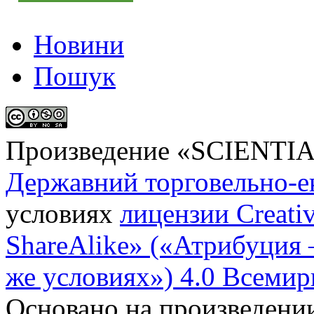
Новини
Пошук
Произведение «
SCIENTI
Державний торговельно-е
условиях
лицензии Creati
ShareAlike» («Атрибуция
же условиях») 4.0 Всемир
Основано на произведени