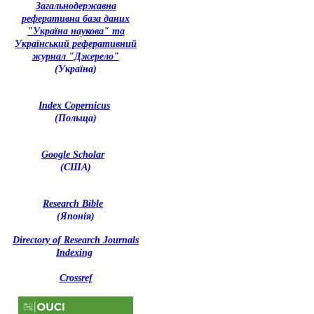
З
агальнодержавна
реферативна база даних
"Україна наукова" та
Український реферативний
журнал "Джерело"
(Україна)
Index Copernicus
(Польща)
Google Scholar
(США)
Research Bible
(Японія)
Directory of Research Journals
Indexing
Crossref