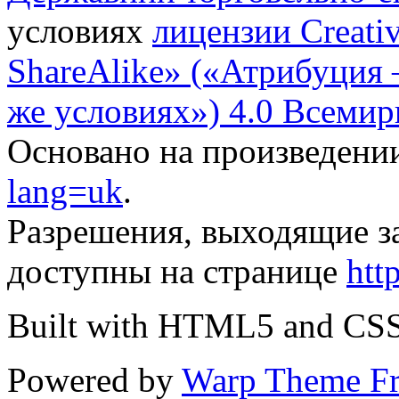
условиях
лицензии Creati
ShareAlike» («Атрибуция
же условиях») 4.0 Всемир
Основано на произведени
lang=uk
.
Разрешения, выходящие з
доступны на странице
htt
Built with HTML5 and CS
Powered by
Warp Theme F