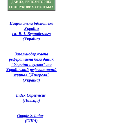
ДАНИХ, РЕПОЗИТОРІЯХ
І ПОШУКОВИХ СИСТЕМАХ
Національна бібліотека
України
ім. В. І. Вернадського
(Україна)
З
агальнодержавна
реферативна база даних
"Україна наукова" та
Український реферативний
журнал "Джерело"
(Україна)
Index Copernicus
(Польща)
Google Scholar
(США)