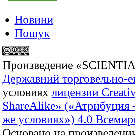
Новини
Пошук
Произведение «
SCIENTI
Державний торговельно-е
условиях
лицензии Creati
ShareAlike» («Атрибуция
же условиях») 4.0 Всемир
Основано на произведени