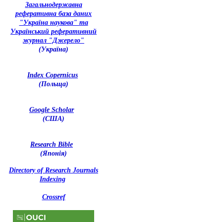
З
агальнодержавна
реферативна база даних
"Україна наукова" та
Український реферативний
журнал "Джерело"
(Україна)
Index Copernicus
(Польща)
Google Scholar
(США)
Research Bible
(Японія)
Directory of Research Journals
Indexing
Crossref