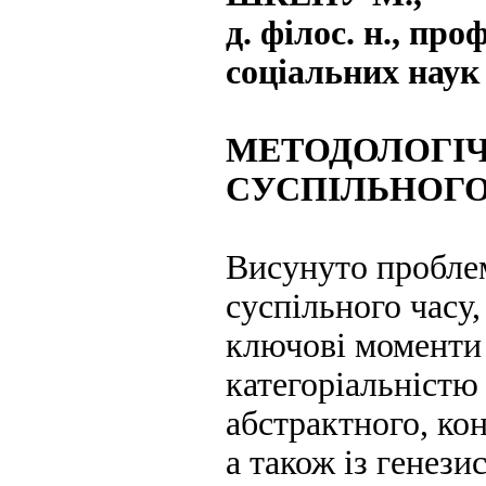
д. філос. н., пр
соціальних нау
МЕТОДОЛОГІЧ
СУСПІЛЬНОГО
Висунуто проблем
суспільного часу
ключові моменти 
категоріальністю
абстрактного, ко
а також із генези