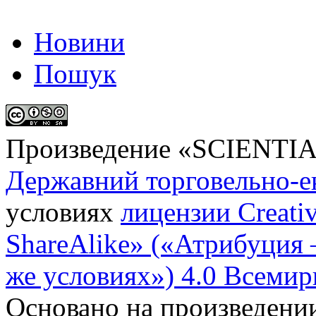
Новини
Пошук
Произведение «
SCIENTI
Державний торговельно-е
условиях
лицензии Creati
ShareAlike» («Атрибуция
же условиях») 4.0 Всемир
Основано на произведени