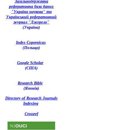
З
агальнодержавна
реферативна база даних
"Україна наукова" та
Український реферативний
журнал "Джерело"
(Україна)
Index Copernicus
(Польща)
Google Scholar
(США)
Research Bible
(Японія)
Directory of Research Journals
Indexing
Crossref