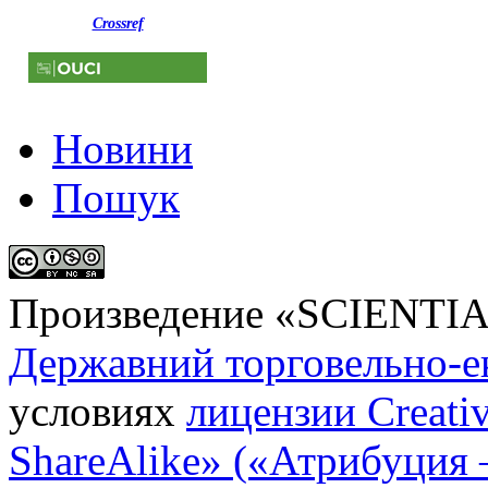
Crossref
Новини
Пошук
Произведение «
SCIENTI
Державний торговельно-е
условиях
лицензии Creati
ShareAlike» («Атрибуция