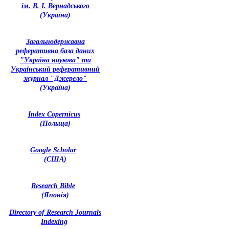
ім. В. І. Вернадського
(Україна)
З
агальнодержавна
реферативна база даних
"Україна наукова" та
Український реферативний
журнал "Джерело"
(Україна)
Index Copernicus
(Польща)
Google Scholar
(США)
Research Bible
(Японія)
Directory of Research Journals
Indexing